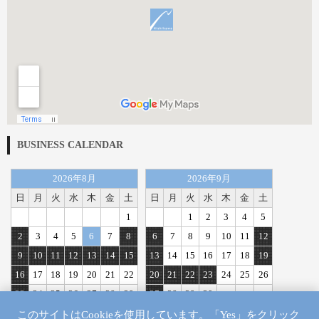
BUSINESS CALENDAR
2026年8月
2026年9月
日
月
火
水
木
金
土
日
月
火
水
木
金
土
1
1
2
3
4
5
2
3
4
5
6
7
8
6
7
8
9
10
11
12
9
10
11
12
13
14
15
13
14
15
16
17
18
19
16
17
18
19
20
21
22
20
21
22
23
24
25
26
23
24
25
26
27
28
29
27
28
29
30
30
31
このサイトはCookieを使用しています。「Yes」をクリック