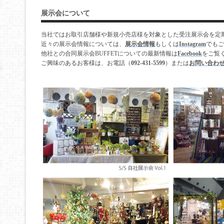
展示会について
当社ではお取引店舗様や新規小売店様を対象とした受注展示会を定
近々の展示会情報については、
展示会情報
もしくは
Instagram
でもご
他社との合同展示会BUFFETについての最新情報は
Facebook
をご覧
ご興味のあるお客様は、お電話（
092-431-5599
）または
お問い合わ