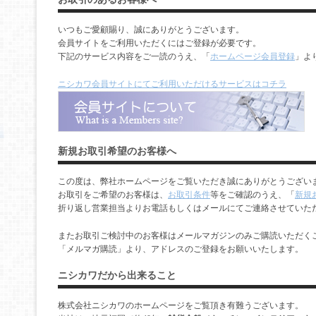
いつもご愛顧賜り、誠にありがとうございます。
会員サイトをご利用いただくにはご登録が必要です。
下記のサービス内容をご一読のうえ、「
ホームページ会員登録
」よ
ニシカワ会員サイトにてご利用いただけるサービスはコチラ
新規お取引希望のお客様へ
この度は、弊社ホームページをご覧いただき誠にありがとうござい
お取引をご希望のお客様は、
お取引条件
等をご確認のうえ、「
新規
折り返し営業担当よりお電話もしくはメールにてご連絡させていた
またお取引ご検討中のお客様はメールマガジンのみご購読いただく
「メルマガ購読」より、アドレスのご登録をお願いいたします。
ニシカワだから出来ること
株式会社ニシカワのホームページをご覧頂き有難うございます。