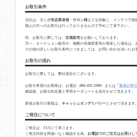
お取引条件
当社は、主に
小売店業者様・サロン様
などを対象に、インテリア雑
個人の方へのお取引は行っておりませんので予めご了承下さい。
尚、お取引に際しては、
定価販売
をお願いしております。
万一、オークション販売や、無断の売価変更等が発覚した場合は、
その他の詳しいお取引条件につきましては、お問い合わせ頂いたお
お取引の流れ
お取引に際しては、弊社規定がございます。
お取引希望のお客様は、お電話（
092-431-5599
）または
「
新規お取
確認後、お取引約定書と専用オーダシートを送付させて頂きます。
新規お取引の客様は、
キャッシュオンデリバリー
とさせて頂きます
ご発注について
ご発注は、FAXにて承ります。
ご発注内容を間違いなく確認する為、
お電話でのご注文はお受けし