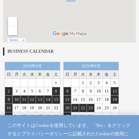
BUSINESS CALENDAR
2026年8月
2026年9月
日
月
火
水
木
金
土
日
月
火
水
木
金
土
1
1
2
3
4
5
2
3
4
5
6
7
8
6
7
8
9
10
11
12
9
10
11
12
13
14
15
13
14
15
16
17
18
19
16
17
18
19
20
21
22
20
21
22
23
24
25
26
23
24
25
26
27
28
29
27
28
29
30
30
31
このサイトはCookieを使用しています。「Yes」をクリック
定休日
するとプライバシーポリシーに記載されたCookieの使用に