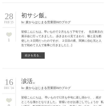
28
初サシ飯。
In:
麦からはじまる営業部Hのブログ
FEB '25
皆様こんにちは。早いもので２月ももう下旬です。 先日東京の
展示会に行ってきました。 歩きまわり見てまわり、喉と足を酷
1
使した３日間だったのですが、 ２日目の夜、関東に住む兄と人
生で初めて２人で食事に行きました […]
続きを見る...
16
涙活。
In:
麦からはじまる営業部Hのブログ
DEC '24
皆様こんにちは。 早いもので12月も中旬に差し掛かり、、残す
ところも僅かとなりました。 皆様いかがお過ごしでしょうか 私
0