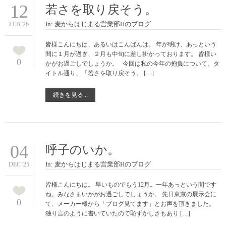
12
若さを取り戻そう。
In:
麦からはじまる営業部Hのブログ
FEB '26
皆様こんにちは、あるいはこんばんは。 年が明け、あっという
間に１月が過ぎ、２月も中旬に差し掛かっております。 皆様い
0
かがお過ごしでしょうか。 今回は私の今年の抱負について。タ
イトル通り、「若さを取り戻そう。 […]
続きを見る...
04
呼子のいか。
In:
麦からはじまる営業部Hのブログ
DEC '25
皆様こんにちは。 早いものでもう12月。一年あっという間です
ね。みなさまいかがお過ごしでしょうか。 先日東京の展示会に
0
て、メーカー様から「ブログ見てます」とお声を頂きました。
独り言のように書いていたので恥ずかしさもあり […]