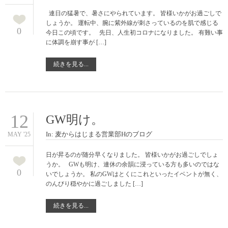
連日の猛暑で、暑さにやられています。 皆様いかがお過ごしで
しょうか。 運転中、腕に紫外線が刺さっているのを肌で感じる
0
今日この頃です。 先日、人生初コロナになりました。 有難い事
に体調を崩す事が […]
続きを見る...
12
GW明け。
In:
麦からはじまる営業部Hのブログ
MAY '25
日が昇るのが随分早くなりました。 皆様いかがお過ごしでしょ
うか。 GWも明け、連休の余韻に浸っている方も多いのではな
0
いでしょうか。 私のGWはとくにこれといったイベントが無く、
のんびり穏やかに過ごしました […]
続きを見る...