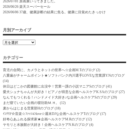
2026/07/01
原画展いってきました。
2026/06/26
楽天スーパーセール
2026/06/06
37歳、健康診断の結果に焦る。健康に目覚めたきっかけ
月別アーカイブ
カテゴリー
育児の合間に、カメラとネットの世界へ☆企画M.Tのブログ
(2)
八重歯がチャームポイント★ソフトバンク内川選手LOVEな営業課Y.Nのブログ
(14)
休日はどこかの図書館に出没中！営業一課の小説マニアSのブログ
(41)
愛犬シュナちゃんが大好き！ピアノが得意な企画ヘルスケアK.SAのブログ
(27)
なんでもつくれる！ハンドメイド大好き♪な企画ヘルスケアSのブログ
(29)
まだ寝ていたい企画の寝坊助Ｍ.Ｈ。
(12)
麦からはじまる営業部Hのブログ
(18)
ｲﾝﾃﾘｱ☆音楽☆ﾌｧｯｼｮﾝlove☆週末DJな企画ヘルスケアTのブログ
(17)
好奇心あふれる探求家★企画ヘルスケアM.Rのブログ
(12)
ヤモリと水族館が大好き！企画ヘルスケアN.Kのブログ
(4)