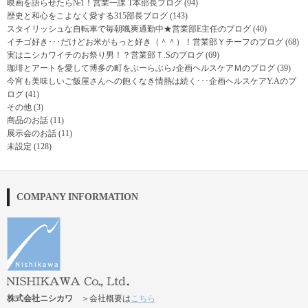
映画を語らせたら№1！営業一課 T本部長ブログ
(94)
歴史と和心をこよなく愛する315部長ブログ
(143)
スタイリッシュな自転車で毎朝颯爽通勤中★営業部E主任のブログ
(40)
イチゴ好き･･･だけどお米がもっと好き（＾＾）！営業部Ｙチーフのブログ
(68)
実はニシカワイチのお祭り男！？営業部Ｔ.Sのブログ
(69)
珈琲とアートを愛して博多の町をぶーらぶら♪企画ヘルスケアＭのブログ
(39)
今宵も美味しいご飯屋さんへの飽くなき情熱は続く･･･企画ヘルスケアY.Aのブ
ログ
(41)
その他
(3)
商品のお話
(11)
展示会のお話
(11)
未設定
(128)
COMPANY INFORMATION
株式会社ニシカワ
＞会社概要は
こちら