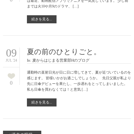
は最近、動画配信アプリでアニメを一気見しています。 少し前
までは火10や月9のドラマ、 […]
続きを見る...
09
夏の前のひとりごと。
In:
麦からはじまる営業部Hのブログ
JUL '24
通勤時の直射日光が日に日に増してきて、夏が近づいているのを
感じます。 皆様いかがお過ごしでしょうか。 先日父親が私より
0
先に日傘デビューを果たし、一歩遅れをとってしまいました。
私も日傘を買わなくては！と意気 […]
続きを見る...