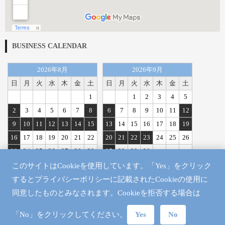
BUSINESS CALENDAR
2026年8月
2026年9月
日
月
火
水
木
金
土
日
月
火
水
木
金
土
1
1
2
3
4
5
2
3
4
5
6
7
8
6
7
8
9
10
11
12
9
10
11
12
13
14
15
13
14
15
16
17
18
19
16
17
18
19
20
21
22
20
21
22
23
24
25
26
23
24
25
26
27
28
29
27
28
29
30
30
31
このサイトはCookieを使用しています。「Yes」をクリック
定休日
するとプライバシーポリシーに記載されたCookieの使用に
同意したものとみなされます。Cookieを拒否する場合は
「No」をクリックしてください。
Yes
No
Copyright ©
NISHIKAWA Co., Ltd.
All rights reserved.