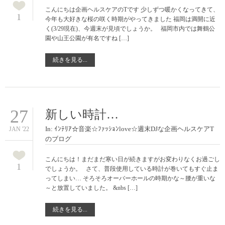
こんにちは企画ヘルスケアのTです 少しずつ暖かくなってきて、
1
今年も大好きな桜の咲く時期がやってきました 福岡は満開に近
く(3/29現在)、今週末が見頃でしょうか。 福岡市内では舞鶴公
園や山王公園が有名ですね […]
続きを見る...
27
新しい時計…
In:
ｲﾝﾃﾘｱ☆音楽☆ﾌｧｯｼｮﾝlove☆週末DJな企画ヘルスケアT
JAN '22
のブログ
こんにちは！まだまだ寒い日が続きますがお変わりなくお過ごし
1
でしょうか。 さて、普段使用している時計が巻いてもすぐ止ま
ってしまい… そろそろオーバーホールの時期かな～腰が重いな
～と放置していました。 &nbs […]
続きを見る...