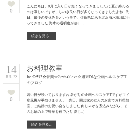
こんにちは、9月に入り日が短くなってきまししたね 夏が終わる
0
のは寂しいですが、しのぎ良い日が多くなってきましたよね 先
日、最後の夏休みをという事で、佐賀県にある北浜海水浴場に行
ってきました 海水の透明度が凄 […]
続きを見る...
14
お料理教室
In:
ｲﾝﾃﾘｱ☆音楽☆ﾌｧｯｼｮﾝlove☆週末DJな企画ヘルスケアT
JUL '22
のブログ
暑い日が続いておりますね 暑がりの企画ヘルスケアTですがマイ
0
扇風機が手放せません。 先日、園芸家の友人のお家でお料理教
室、ご結婚のお祝い会をしました 肉じゃがを煮込みながら、そ
のお鍋の上で野菜を茹でたり 夏 […]
続きを見る...