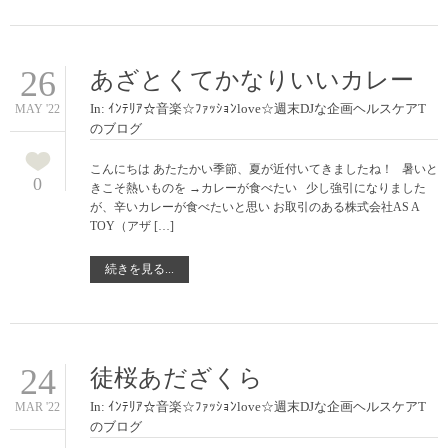
26
あざとくてかなりいいカレー
In:
ｲﾝﾃﾘｱ☆音楽☆ﾌｧｯｼｮﾝlove☆週末DJな企画ヘルスケアT
MAY '22
のブログ
こんにちは あたたかい季節、夏が近付いてきましたね！ 暑いと
0
きこそ熱いものを →カレーが食べたい 少し強引になりました
が、辛いカレーが食べたいと思い お取引のある株式会社AS A
TOY（アザ […]
続きを見る...
24
徒桜あだざくら
In:
ｲﾝﾃﾘｱ☆音楽☆ﾌｧｯｼｮﾝlove☆週末DJな企画ヘルスケアT
MAR '22
のブログ