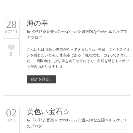
28
海の幸
In:
ｲﾝﾃﾘｱ☆音楽☆ﾌｧｯｼｮﾝlove☆週末DJな企画ヘルスケアT
OCT '21
のブログ
こんにちは 肌寒い季節がやってきましたね 先日、マイナスイオ
0
ンを感じたいと考え 糸島市にある「白糸の滝」に行ってきまし
た！ 福岡市は、少し車を走らせるだけで、自然を感じるスポッ
トが沢山あります […]
続きを見る...
02
黄色い宝石☆
In:
ｲﾝﾃﾘｱ☆音楽☆ﾌｧｯｼｮﾝlove☆週末DJな企画ヘルスケアT
SEP '21
のブログ