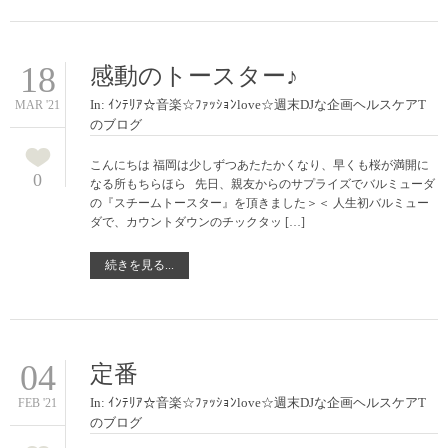
18
感動のトースター♪
In:
ｲﾝﾃﾘｱ☆音楽☆ﾌｧｯｼｮﾝlove☆週末DJな企画ヘルスケアT
MAR '21
のブログ
こんにちは 福岡は少しずつあたたかくなり、早くも桜が満開に
0
なる所もちらほら 先日、親友からのサプライズでバルミューダ
の『スチームトースター』を頂きました＞＜ 人生初バルミュー
ダで、カウントダウンのチックタッ […]
続きを見る...
04
定番
In:
ｲﾝﾃﾘｱ☆音楽☆ﾌｧｯｼｮﾝlove☆週末DJな企画ヘルスケアT
FEB '21
のブログ