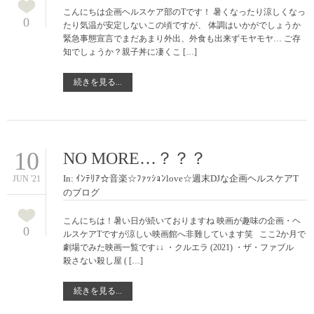
こんにちは企画ヘルスケア部のTです！ 暑くなったり涼しくなっ
0
たり気温が安定しないこの頃ですが、 体調はいかがでしょうか
緊急事態宣言でまだあまり外出、外食も出来ずモヤモヤ… ご存
知でしょうか？親子丼に凄くこ […]
続きを見る...
10
NO MORE…？？？
In:
ｲﾝﾃﾘｱ☆音楽☆ﾌｧｯｼｮﾝlove☆週末DJな企画ヘルスケアT
JUN '21
のブログ
こんにちは！暑い日が続いておりますね 映画が趣味の企画・ヘ
0
ルスケアTですが涼しい映画館へ非難しています笑 ここ2か月で
劇場でみた映画一覧です↓↓ ・クルエラ (2021) ・ザ・ファブル
殺さない殺し屋 ( […]
続きを見る...