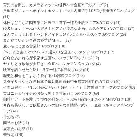
育児の合間に、カメラとネットの世界へ☆企画M.Tのブログ
(2)
八重歯がチャームポイント★ソフトバンク内川選手LOVEな営業課Y.Nのブログ
(14)
休日はどこかの図書館に出没中！営業一課の小説マニアSのブログ
(41)
愛犬シュナちゃんが大好き！ピアノが得意な企画ヘルスケアK.SAのブログ
(27)
なんでもつくれる！ハンドメイド大好き♪な企画ヘルスケアSのブログ
(29)
まだ寝ていたい企画の寝坊助Ｍ.Ｈ。
(12)
麦からはじまる営業部Hのブログ
(18)
ｲﾝﾃﾘｱ☆音楽☆ﾌｧｯｼｮﾝlove☆週末DJな企画ヘルスケアTのブログ
(17)
好奇心あふれる探求家★企画ヘルスケアM.Rのブログ
(12)
ヤモリと水族館が大好き！企画ヘルスケアN.Kのブログ
(4)
映画を語らせたら№1！営業一課 T本部長ブログ
(94)
歴史と和心をこよなく愛する315部長ブログ
(143)
スタイリッシュな自転車で毎朝颯爽通勤中★営業部E主任のブログ
(40)
イチゴ好き･･･だけどお米がもっと好き（＾＾）！営業部Ｙチーフのブログ
(68)
実はニシカワイチのお祭り男！？営業部Ｔ.Sのブログ
(69)
珈琲とアートを愛して博多の町をぶーらぶら♪企画ヘルスケアＭのブログ
(39)
今宵も美味しいご飯屋さんへの飽くなき情熱は続く･･･企画ヘルスケアY.Aのブ
ログ
(41)
その他
(3)
商品のお話
(11)
展示会のお話
(11)
未設定
(128)