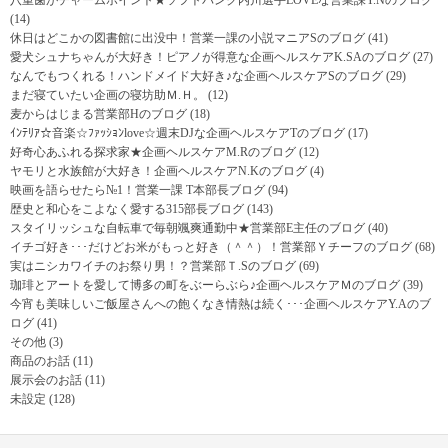
八重歯がチャームポイント★ソフトバンク内川選手LOVEな営業課Y.Nのブログ
(14)
休日はどこかの図書館に出没中！営業一課の小説マニアSのブログ
(41)
愛犬シュナちゃんが大好き！ピアノが得意な企画ヘルスケアK.SAのブログ
(27)
なんでもつくれる！ハンドメイド大好き♪な企画ヘルスケアSのブログ
(29)
まだ寝ていたい企画の寝坊助Ｍ.Ｈ。
(12)
麦からはじまる営業部Hのブログ
(18)
ｲﾝﾃﾘｱ☆音楽☆ﾌｧｯｼｮﾝlove☆週末DJな企画ヘルスケアTのブログ
(17)
好奇心あふれる探求家★企画ヘルスケアM.Rのブログ
(12)
ヤモリと水族館が大好き！企画ヘルスケアN.Kのブログ
(4)
映画を語らせたら№1！営業一課 T本部長ブログ
(94)
歴史と和心をこよなく愛する315部長ブログ
(143)
スタイリッシュな自転車で毎朝颯爽通勤中★営業部E主任のブログ
(40)
イチゴ好き･･･だけどお米がもっと好き（＾＾）！営業部Ｙチーフのブログ
(68)
実はニシカワイチのお祭り男！？営業部Ｔ.Sのブログ
(69)
珈琲とアートを愛して博多の町をぶーらぶら♪企画ヘルスケアＭのブログ
(39)
今宵も美味しいご飯屋さんへの飽くなき情熱は続く･･･企画ヘルスケアY.Aのブ
ログ
(41)
その他
(3)
商品のお話
(11)
展示会のお話
(11)
未設定
(128)