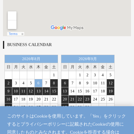
BUSINESS CALENDAR
2026年8月
2026年9月
日
月
火
水
木
金
土
日
月
火
水
木
金
土
1
1
2
3
4
5
2
3
4
5
6
7
8
6
7
8
9
10
11
12
9
10
11
12
13
14
15
13
14
15
16
17
18
19
16
17
18
19
20
21
22
20
21
22
23
24
25
26
23
24
25
26
27
28
29
27
28
29
30
30
31
このサイトはCookieを使用しています。「Yes」をクリック
定休日
するとプライバシーポリシーに記載されたCookieの使用に
同意したものとみなされます。Cookieを拒否する場合は