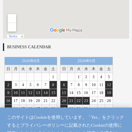
BUSINESS CALENDAR
2026年8月
2026年9月
日
月
火
水
木
金
土
日
月
火
水
木
金
土
1
1
2
3
4
5
2
3
4
5
6
7
8
6
7
8
9
10
11
12
9
10
11
12
13
14
15
13
14
15
16
17
18
19
16
17
18
19
20
21
22
20
21
22
23
24
25
26
23
24
25
26
27
28
29
27
28
29
30
30
31
このサイトはCookieを使用しています。「Yes」をクリック
定休日
するとプライバシーポリシーに記載されたCookieの使用に