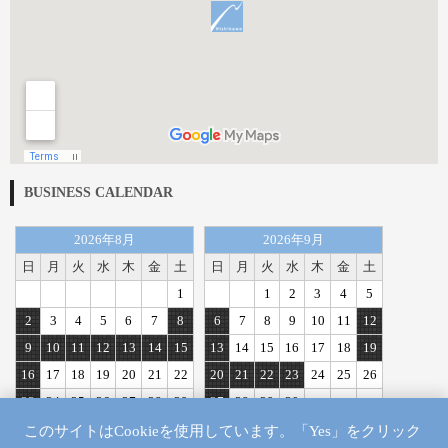
BUSINESS CALENDAR
2026年8月
2026年9月
日
月
火
水
木
金
土
日
月
火
水
木
金
土
1
1
2
3
4
5
2
3
4
5
6
7
8
6
7
8
9
10
11
12
9
10
11
12
13
14
15
13
14
15
16
17
18
19
16
17
18
19
20
21
22
20
21
22
23
24
25
26
23
24
25
26
27
28
29
27
28
29
30
30
31
このサイトはCookieを使用しています。「Yes」をクリック
定休日