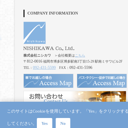
COMPANY INFORMATION
株式会社ニシカワ
＞会社概要は
こちら
812-0016
〒
福岡市博多区博多駅南3丁目15-29 駅南ミサワビル2F
092-431-5599
092-431-5596
TEL：
FAX：
このサイトはCookieを使用しています。「Yes」をクリック
してください。
Yes
No
Copyright ©
NISHIKAWA Co., Ltd.
All rights reserved.