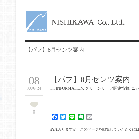
【パフ】8月センツ案内
08
【パフ】8月センツ案内
In:
INFORMATION
,
グリーンリーフ関連情報
,
ニ
AUG '24
0
Facebook
Twitter
Line
Evernote
Email
恐れ入りますが、このページを閲覧していただくに