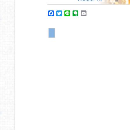
Facebook
Twitter
Line
Evernote
Email