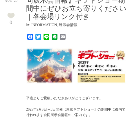
同展示会情報】ギフトショー期
AUG '25
間中にぜひお立ち寄りください
｜各会場リンク付き
0
In:
INFORMATION
,
展示会情報
Facebook
Twitter
Line
Evernote
Email
平素よりご愛顧いただきありがとうございます。
2025年9月3日～5日開催【東京ギフトショー】の期間中に都内で
行われます合同展示会情報のご案内です。