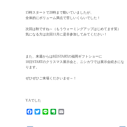
15時スタートで20時まで動いていましたが、
全体的にボリューム満点で苦しいくらいでした！
次回は秋ですね～（もうウォーミングアップはじめてます笑）
気になる方は次回11月に是非参加してみてください！
また、来週からは8日STARTの福岡ギフトショーに
18日STARTのクリスマス展示会と、ニシカワでは展示会続きにな
ります。
ぜひぜひご来場くださいませ～！
Y.Aでした
Facebook
Twitter
Line
Evernote
Email