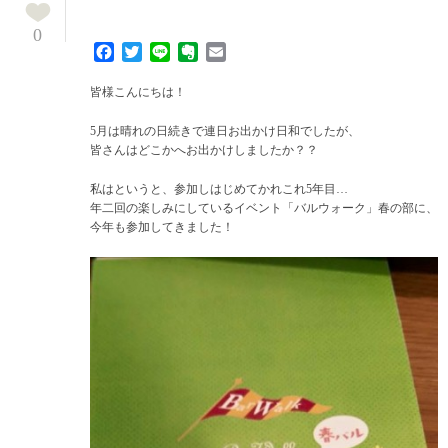
0
Facebook
Twitter
Line
Evernote
Email
皆様こんにちは！
5月は晴れの日続きで連日お出かけ日和でしたが、
皆さんはどこかへお出かけしましたか？？
私はというと、参加しはじめてかれこれ5年目…
年二回の楽しみにしているイベント「バルウォーク」春の部に、
今年も参加してきました！