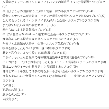
八重歯がチャームポイント★ソフトバンク内川選手LOVEな営業課Y.Nのブログ
(14)
休日はどこかの図書館に出没中！営業一課の小説マニアSのブログ
(41)
愛犬シュナちゃんが大好き！ピアノが得意な企画ヘルスケアK.SAのブログ
(27)
なんでもつくれる！ハンドメイド大好き♪な企画ヘルスケアSのブログ
(29)
まだ寝ていたい企画の寝坊助Ｍ.Ｈ。
(12)
麦からはじまる営業部Hのブログ
(18)
ｲﾝﾃﾘｱ☆音楽☆ﾌｧｯｼｮﾝlove☆週末DJな企画ヘルスケアTのブログ
(17)
好奇心あふれる探求家★企画ヘルスケアM.Rのブログ
(12)
ヤモリと水族館が大好き！企画ヘルスケアN.Kのブログ
(4)
映画を語らせたら№1！営業一課 T本部長ブログ
(94)
歴史と和心をこよなく愛する315部長ブログ
(143)
スタイリッシュな自転車で毎朝颯爽通勤中★営業部E主任のブログ
(40)
イチゴ好き･･･だけどお米がもっと好き（＾＾）！営業部Ｙチーフのブログ
(68)
実はニシカワイチのお祭り男！？営業部Ｔ.Sのブログ
(69)
珈琲とアートを愛して博多の町をぶーらぶら♪企画ヘルスケアＭのブログ
(39)
今宵も美味しいご飯屋さんへの飽くなき情熱は続く･･･企画ヘルスケアY.Aのブ
ログ
(41)
その他
(3)
商品のお話
(11)
展示会のお話
(11)
未設定
(128)