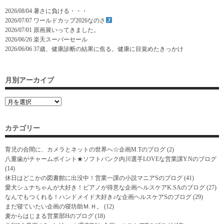
2026/08/04
暑さに負ける・・・
2026/07/07
ワールドカップ2026なのさ
2026/07/01
原画展いってきました。
2026/06/26
楽天スーパーセール
2026/06/06
37歳、健康診断の結果に焦る。健康に目覚めたきっかけ
月別アーカイブ
カテゴリー
育児の合間に、カメラとネットの世界へ☆企画M.Tのブログ
(2)
八重歯がチャームポイント★ソフトバンク内川選手LOVEな営業課Y.Nのブログ
(14)
休日はどこかの図書館に出没中！営業一課の小説マニアSのブログ
(41)
愛犬シュナちゃんが大好き！ピアノが得意な企画ヘルスケアK.SAのブログ
(27)
なんでもつくれる！ハンドメイド大好き♪な企画ヘルスケアSのブログ
(29)
まだ寝ていたい企画の寝坊助Ｍ.Ｈ。
(12)
麦からはじまる営業部Hのブログ
(18)