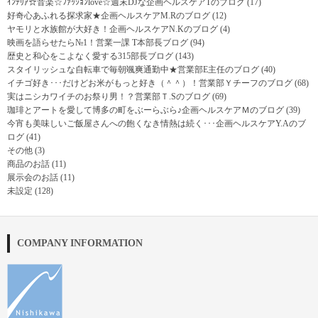
ｲﾝﾃﾘｱ☆音楽☆ﾌｧｯｼｮﾝlove☆週末DJな企画ヘルスケアTのブログ
(17)
好奇心あふれる探求家★企画ヘルスケアM.Rのブログ
(12)
ヤモリと水族館が大好き！企画ヘルスケアN.Kのブログ
(4)
映画を語らせたら№1！営業一課 T本部長ブログ
(94)
歴史と和心をこよなく愛する315部長ブログ
(143)
スタイリッシュな自転車で毎朝颯爽通勤中★営業部E主任のブログ
(40)
イチゴ好き･･･だけどお米がもっと好き（＾＾）！営業部Ｙチーフのブログ
(68)
実はニシカワイチのお祭り男！？営業部Ｔ.Sのブログ
(69)
珈琲とアートを愛して博多の町をぶーらぶら♪企画ヘルスケアＭのブログ
(39)
今宵も美味しいご飯屋さんへの飽くなき情熱は続く･･･企画ヘルスケアY.Aのブ
ログ
(41)
その他
(3)
商品のお話
(11)
展示会のお話
(11)
未設定
(128)
COMPANY INFORMATION