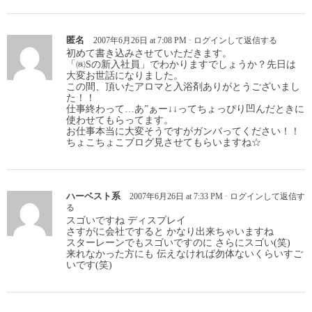
匿名
2007年6月26日 at 7:08 PM
·
ログインして返信する
初めて書き込みさせていただきます。
「㈱Sの新入社員」でわかりますでしょうか？先日は
大変お世話になりました。
この間、頂いたアロマと入浴剤ありがとうございまし
た！！
仕事終わって…あ”ぁー↓↓ってちょっぴり凹んだときに
使わせてもらってます。
お仕事本当に大変そうですがガンバってください！！
ちょこちょこブログ見させてもらいますね☆
ハーベスト系
2007年6月26日 at 7:33 PM
·
ログインして返信す
る
スゴいですね ディスプレイ
さすがに会社ですると かなり出来ちゃいますね
スターレーンでもスゴいですのに さらにスゴい(笑)
来れなかった方にも 伝えなければ勿体ないくらいすご
いです(笑)