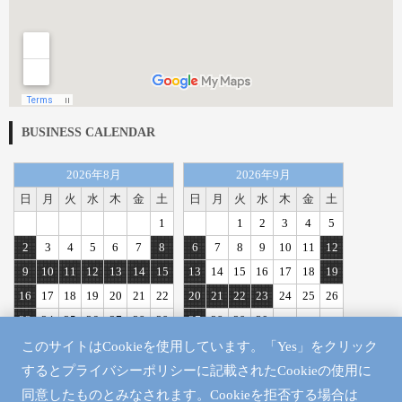
BUSINESS CALENDAR
2026年8月
2026年9月
日
月
火
水
木
金
土
日
月
火
水
木
金
土
1
1
2
3
4
5
2
3
4
5
6
7
8
6
7
8
9
10
11
12
9
10
11
12
13
14
15
13
14
15
16
17
18
19
16
17
18
19
20
21
22
20
21
22
23
24
25
26
23
24
25
26
27
28
29
27
28
29
30
30
31
このサイトはCookieを使用しています。「Yes」をクリック
定休日
するとプライバシーポリシーに記載されたCookieの使用に
同意したものとみなされます。Cookieを拒否する場合は