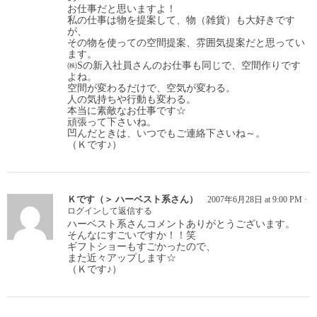
お仕事だと思いますよ！
私の仕事は物を提案して、物（雑貨）も大好きです
が、
その物を使っての空間提案、雰囲気提案だと思ってい
ます。
㈱Sの新入社員さんのお仕事も同じで、空間作りです
よね。
空間が変わるだけで、空気が変わる。
人の気持ちや行動も変わる。
本当に素敵なお仕事です☆
頑張って下さいね。
凹んだときは、いつでもご連絡下さいね～。
（Ｋです♪）
Ｋです（＞ ハーベスト系さん）
2007年6月28日 at 9:00 PM
·
ログインして返信する
ハーベスト系さんコメントありがとうございます。
そんなにすごいですか！！笑
ギフトショーもすごかったので、
また近々アップします☆
（Ｋです♪）