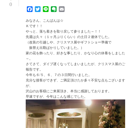
0
Facebook
Twitter
Line
Evernote
Email
みなさん、こんばんは☆
Ｋです！！
やっと、落ち着きを取り戻して参りました～！！
先週は久々（１ヶ月ぶりくらい）の土日２連休でした。
（改装の引越しや、クリスマス展やギフトショー準備で
振替え出勤ばかりしていました。）
家の花を飾ったり、好きな事したり、かなり心の休養をしました
～。
さてさて、ダイブ遅くなってしまいましたが、クリスマス展のご
報告です。
今年も６/５、６、７の３日間行いました。
充分な接客ができず、ご満足頂けたか多々不安な点もございます
が、
沢山のお客様にご来展頂き、本当に感謝しております。
早速ですが、今年はこんな感じでした。