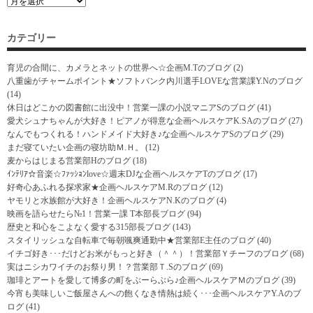
カテゴリー
育児の合間に、カメラとネットの世界へ☆企画M.Tのブログ
(2)
八重歯がチャームポイント★ソフトバンク内川選手LOVEな営業課Y.Nのブログ
(14)
休日はどこかの図書館に出没中！営業一課の小説マニアSのブログ
(41)
愛犬シュナちゃんが大好き！ピアノが得意な企画ヘルスケアK.SAのブログ
(27)
なんでもつくれる！ハンドメイド大好き♪な企画ヘルスケアSのブログ
(29)
まだ寝ていたい企画の寝坊助Ｍ.Ｈ。
(12)
麦からはじまる営業部Hのブログ
(18)
ｲﾝﾃﾘｱ☆音楽☆ﾌｧｯｼｮﾝlove☆週末DJな企画ヘルスケアTのブログ
(17)
好奇心あふれる探求家★企画ヘルスケアM.Rのブログ
(12)
ヤモリと水族館が大好き！企画ヘルスケアN.Kのブログ
(4)
映画を語らせたら№1！営業一課 T本部長ブログ
(94)
歴史と和心をこよなく愛する315部長ブログ
(143)
スタイリッシュな自転車で毎朝颯爽通勤中★営業部E主任のブログ
(40)
イチゴ好き･･･だけどお米がもっと好き（＾＾）！営業部Ｙチーフのブログ
(68)
実はニシカワイチのお祭り男！？営業部Ｔ.Sのブログ
(69)
珈琲とアートを愛して博多の町をぶーらぶら♪企画ヘルスケアＭのブログ
(39)
今宵も美味しいご飯屋さんへの飽くなき情熱は続く･･･企画ヘルスケアY.Aのブ
ログ
(41)