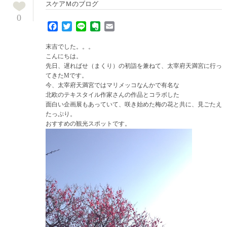
スケアＭのブログ
0
Facebook
Twitter
Line
Evernote
Email
末吉でした。。。
こんにちは。
先日、遅ればせ（まくり）の初詣を兼ねて、太宰府天満宮に行っ
てきたMです。
今、太宰府天満宮ではマリメッコなんかで有名な
北欧のテキスタイル作家さんの作品とコラボした
面白い企画展もあっていて、咲き始めた梅の花と共に、見ごたえ
たっぷり。
おすすめの観光スポットです。