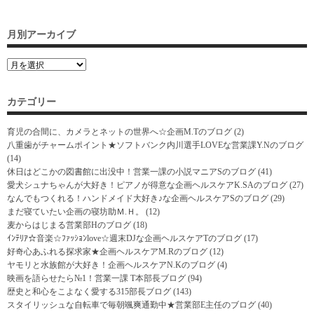
月別アーカイブ
カテゴリー
育児の合間に、カメラとネットの世界へ☆企画M.Tのブログ
(2)
八重歯がチャームポイント★ソフトバンク内川選手LOVEな営業課Y.Nのブログ
(14)
休日はどこかの図書館に出没中！営業一課の小説マニアSのブログ
(41)
愛犬シュナちゃんが大好き！ピアノが得意な企画ヘルスケアK.SAのブログ
(27)
なんでもつくれる！ハンドメイド大好き♪な企画ヘルスケアSのブログ
(29)
まだ寝ていたい企画の寝坊助Ｍ.Ｈ。
(12)
麦からはじまる営業部Hのブログ
(18)
ｲﾝﾃﾘｱ☆音楽☆ﾌｧｯｼｮﾝlove☆週末DJな企画ヘルスケアTのブログ
(17)
好奇心あふれる探求家★企画ヘルスケアM.Rのブログ
(12)
ヤモリと水族館が大好き！企画ヘルスケアN.Kのブログ
(4)
映画を語らせたら№1！営業一課 T本部長ブログ
(94)
歴史と和心をこよなく愛する315部長ブログ
(143)
スタイリッシュな自転車で毎朝颯爽通勤中★営業部E主任のブログ
(40)