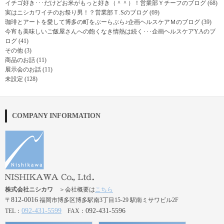
イチゴ好き･･･だけどお米がもっと好き（＾＾）！営業部Ｙチーフのブログ
(68)
実はニシカワイチのお祭り男！？営業部Ｔ.Sのブログ
(69)
珈琲とアートを愛して博多の町をぶーらぶら♪企画ヘルスケアＭのブログ
(39)
今宵も美味しいご飯屋さんへの飽くなき情熱は続く･･･企画ヘルスケアY.Aのブ
ログ
(41)
その他
(3)
商品のお話
(11)
展示会のお話
(11)
未設定
(128)
COMPANY INFORMATION
株式会社ニシカワ
＞会社概要は
こちら
812-0016
〒
福岡市博多区博多駅南3丁目15-29 駅南ミサワビル2F
092-431-5599
092-431-5596
TEL：
FAX：