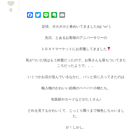
0
Facebook
Twitter
Line
Evernote
Email
近頃、ポカポカと春めいてきましたね( ^ω^ )
先日、とあるお客様のアニバーサリーの
１ＤＡＹマーケットにお邪魔してきました
私がついた頃はもう終盤だったので、お客さんも落ちついてきた
ころだったようで。。。
いくつかお店が並んでいるなかに、パッと目に入ってきたのは
輸入物のかわいい絵柄のペーパー小物たち。
包装紙やカードなどがたくさん♪
どれを見てもかわいくて、じっくり隅々まで物色しちゃいまし
た。
が！しかし、