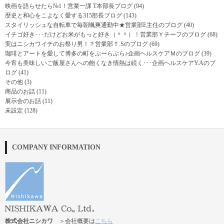
映画を語らせたら№1！営業一課 T本部長ブログ
(94)
歴史と和心をこよなく愛する315部長ブログ
(143)
スタイリッシュな自転車で毎朝颯爽通勤中★営業部E主任のブログ
(40)
イチゴ好き･･･だけどお米がもっと好き（＾＾）！営業部Ｙチーフのブログ
(68)
実はニシカワイチのお祭り男！？営業部Ｔ.Sのブログ
(69)
珈琲とアートを愛して博多の町をぶーらぶら♪企画ヘルスケアＭのブログ
(39)
今宵も美味しいご飯屋さんへの飽くなき情熱は続く･･･企画ヘルスケアY.Aのブ
ログ
(41)
その他
(3)
商品のお話
(11)
展示会のお話
(11)
未設定
(128)
COMPANY INFORMATION
株式会社ニシカワ
＞会社概要は
こちら