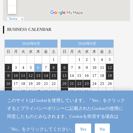
BUSINESS CALENDAR
2026年8月
2026年9月
日
月
火
水
木
金
土
日
月
火
水
木
金
土
1
1
2
3
4
5
2
3
4
5
6
7
8
6
7
8
9
10
11
12
9
10
11
12
13
14
15
13
14
15
16
17
18
19
16
17
18
19
20
21
22
20
21
22
23
24
25
26
23
24
25
26
27
28
29
27
28
29
30
30
31
このサイトはCookieを使用しています。「Yes」をクリック
定休日
するとプライバシーポリシーに記載されたCookieの使用に
同意したものとみなされます。Cookieを拒否する場合は
「No」をクリックしてください。
Yes
No