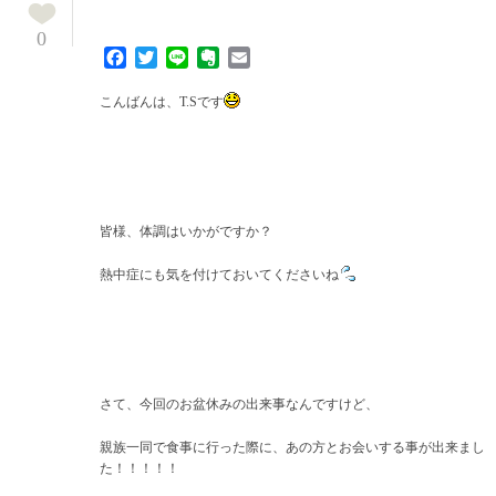
0
Facebook
Twitter
Line
Evernote
Email
こんばんは、T.Sです
皆様、体調はいかがですか？
熱中症にも気を付けておいてくださいね
さて、今回のお盆休みの出来事なんですけど、
親族一同で食事に行った際に、あの方とお会いする事が出来まし
た！！！！！