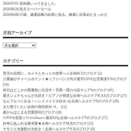
2026/07/01
原画展いってきました。
2026/06/26
楽天スーパーセール
2026/06/06
37歳、健康診断の結果に焦る。健康に目覚めたきっかけ
月別アーカイブ
カテゴリー
育児の合間に、カメラとネットの世界へ☆企画M.Tのブログ
(2)
八重歯がチャームポイント★ソフトバンク内川選手LOVEな営業課Y.Nのブログ
(14)
休日はどこかの図書館に出没中！営業一課の小説マニアSのブログ
(41)
愛犬シュナちゃんが大好き！ピアノが得意な企画ヘルスケアK.SAのブログ
(27)
なんでもつくれる！ハンドメイド大好き♪な企画ヘルスケアSのブログ
(29)
まだ寝ていたい企画の寝坊助Ｍ.Ｈ。
(12)
麦からはじまる営業部Hのブログ
(18)
ｲﾝﾃﾘｱ☆音楽☆ﾌｧｯｼｮﾝlove☆週末DJな企画ヘルスケアTのブログ
(17)
好奇心あふれる探求家★企画ヘルスケアM.Rのブログ
(12)
ヤモリと水族館が大好き！企画ヘルスケアN.Kのブログ
(4)