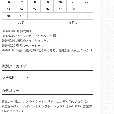
16
17
18
19
20
21
22
23
24
25
26
27
28
29
30
31
« 7月
6月 »
2026/08/04
暑さに負ける・・・
2026/07/07
ワールドカップ2026なのさ
2026/07/01
原画展いってきました。
2026/06/26
楽天スーパーセール
2026/06/06
37歳、健康診断の結果に焦る。健康に目覚めたきっかけ
月別アーカイブ
カテゴリー
育児の合間に、カメラとネットの世界へ☆企画M.Tのブログ
(2)
八重歯がチャームポイント★ソフトバンク内川選手LOVEな営業課
Y.Nのブログ
(14)