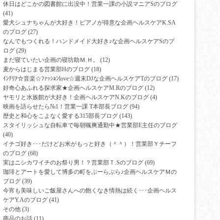
休日はどこかの図書館に出没中！営業一課の小説マニアSのブログ
(41)
愛犬シュナちゃんが大好き！ピアノが得意な企画ヘルスケアK.SA
のブログ
(27)
なんでもつくれる！ハンドメイド大好き♪な企画ヘルスケアSのブ
ログ
(29)
まだ寝ていたい企画の寝坊助Ｍ.Ｈ。
(12)
麦からはじまる営業部Hのブログ
(18)
ｲﾝﾃﾘｱ☆音楽☆ﾌｧｯｼｮﾝlove☆週末DJな企画ヘルスケアTのブログ
(17)
好奇心あふれる探求家★企画ヘルスケアM.Rのブログ
(12)
ヤモリと水族館が大好き！企画ヘルスケアN.Kのブログ
(4)
映画を語らせたら№1！営業一課 T本部長ブログ
(94)
歴史と和心をこよなく愛する315部長ブログ
(143)
スタイリッシュな自転車で毎朝颯爽通勤中★営業部E主任のブログ
(40)
イチゴ好き･･･だけどお米がもっと好き（＾＾）！営業部Ｙチーフ
のブログ
(68)
実はニシカワイチのお祭り男！？営業部Ｔ.Sのブログ
(69)
珈琲とアートを愛して博多の町をぶーらぶら♪企画ヘルスケアＭの
ブログ
(39)
今宵も美味しいご飯屋さんへの飽くなき情熱は続く･･･企画ヘルス
ケアY.Aのブログ
(41)
その他
(3)
商品のお話
(11)