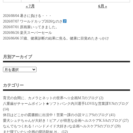
« 7月
6月 »
2026/08/04
暑さに負ける・・・
2026/07/07
ワールドカップ2026なのさ
2026/07/01
原画展いってきました。
2026/06/26
楽天スーパーセール
2026/06/06
37歳、健康診断の結果に焦る。健康に目覚めたきっかけ
月別アーカイブ
カテゴリー
育児の合間に、カメラとネットの世界へ☆企画M.Tのブログ
(2)
八重歯がチャームポイント★ソフトバンク内川選手LOVEな営業課Y.Nのブログ
(14)
休日はどこかの図書館に出没中！営業一課の小説マニアSのブログ
(41)
愛犬シュナちゃんが大好き！ピアノが得意な企画ヘルスケアK.SAのブログ
(27)
なんでもつくれる！ハンドメイド大好き♪な企画ヘルスケアSのブログ
(29)
まだ寝ていたい企画の寝坊助Ｍ.Ｈ。
(12)