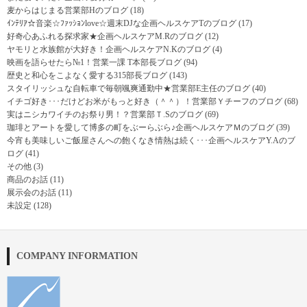
麦からはじまる営業部Hのブログ
(18)
ｲﾝﾃﾘｱ☆音楽☆ﾌｧｯｼｮﾝlove☆週末DJな企画ヘルスケアTのブログ
(17)
好奇心あふれる探求家★企画ヘルスケアM.Rのブログ
(12)
ヤモリと水族館が大好き！企画ヘルスケアN.Kのブログ
(4)
映画を語らせたら№1！営業一課 T本部長ブログ
(94)
歴史と和心をこよなく愛する315部長ブログ
(143)
スタイリッシュな自転車で毎朝颯爽通勤中★営業部E主任のブログ
(40)
イチゴ好き･･･だけどお米がもっと好き（＾＾）！営業部Ｙチーフのブログ
(68)
実はニシカワイチのお祭り男！？営業部Ｔ.Sのブログ
(69)
珈琲とアートを愛して博多の町をぶーらぶら♪企画ヘルスケアＭのブログ
(39)
今宵も美味しいご飯屋さんへの飽くなき情熱は続く･･･企画ヘルスケアY.Aのブ
ログ
(41)
その他
(3)
商品のお話
(11)
展示会のお話
(11)
未設定
(128)
COMPANY INFORMATION