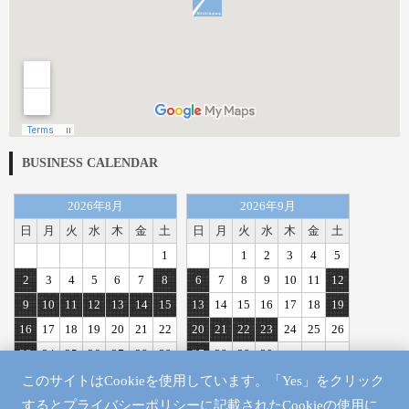
BUSINESS CALENDAR
2026年8月
2026年9月
日
月
火
水
木
金
土
日
月
火
水
木
金
土
1
1
2
3
4
5
2
3
4
5
6
7
8
6
7
8
9
10
11
12
9
10
11
12
13
14
15
13
14
15
16
17
18
19
16
17
18
19
20
21
22
20
21
22
23
24
25
26
23
24
25
26
27
28
29
27
28
29
30
30
31
このサイトはCookieを使用しています。「Yes」をクリック
定休日
するとプライバシーポリシーに記載されたCookieの使用に