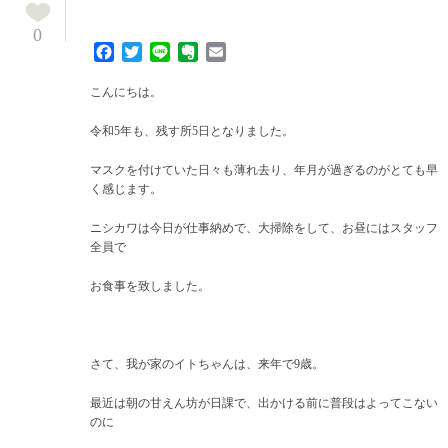
0
Facebook
Twitter
Line
Evernote
Email
こんにちは。
令和5年も、残す所5日となりました。
マスクを付けていた日々も薄れ去り、年月が過ぎるのがとても早
く感じます。
ニシカワは今日が仕事納めで、大掃除をして、お昼にはスタッフ
全員で
お食事を致しました。
さて、我が家のイトちゃんは、来年で9歳。
最近は朝の甘えん坊が日課で、出かける前に普段はよってこない
のに