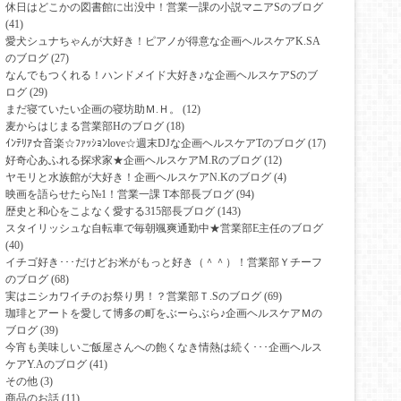
休日はどこかの図書館に出没中！営業一課の小説マニアSのブログ
(41)
愛犬シュナちゃんが大好き！ピアノが得意な企画ヘルスケアK.SA
のブログ
(27)
なんでもつくれる！ハンドメイド大好き♪な企画ヘルスケアSのブ
ログ
(29)
まだ寝ていたい企画の寝坊助Ｍ.Ｈ。
(12)
麦からはじまる営業部Hのブログ
(18)
ｲﾝﾃﾘｱ☆音楽☆ﾌｧｯｼｮﾝlove☆週末DJな企画ヘルスケアTのブログ
(17)
好奇心あふれる探求家★企画ヘルスケアM.Rのブログ
(12)
ヤモリと水族館が大好き！企画ヘルスケアN.Kのブログ
(4)
映画を語らせたら№1！営業一課 T本部長ブログ
(94)
歴史と和心をこよなく愛する315部長ブログ
(143)
スタイリッシュな自転車で毎朝颯爽通勤中★営業部E主任のブログ
(40)
イチゴ好き･･･だけどお米がもっと好き（＾＾）！営業部Ｙチーフ
のブログ
(68)
実はニシカワイチのお祭り男！？営業部Ｔ.Sのブログ
(69)
珈琲とアートを愛して博多の町をぶーらぶら♪企画ヘルスケアＭの
ブログ
(39)
今宵も美味しいご飯屋さんへの飽くなき情熱は続く･･･企画ヘルス
ケアY.Aのブログ
(41)
その他
(3)
商品のお話
(11)