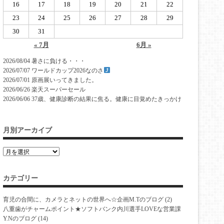
16
17
18
19
20
21
22
23
24
25
26
27
28
29
30
31
« 7月
6月 »
2026/08/04
暑さに負ける・・・
2026/07/07
ワールドカップ2026なのさ
2026/07/01
原画展いってきました。
2026/06/26
楽天スーパーセール
2026/06/06
37歳、健康診断の結果に焦る。健康に目覚めたきっかけ
月別アーカイブ
カテゴリー
育児の合間に、カメラとネットの世界へ☆企画M.Tのブログ
(2)
八重歯がチャームポイント★ソフトバンク内川選手LOVEな営業課
Y.Nのブログ
(14)